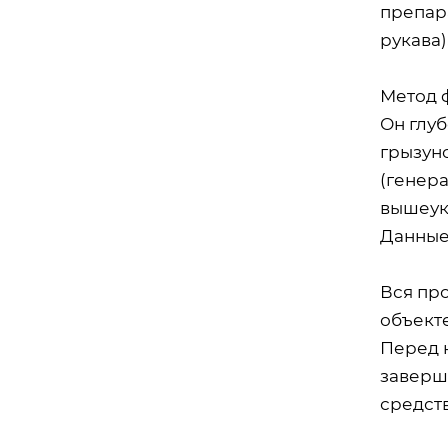
препара
рукава)
Метод 
Он глу
грызун
(генера
вышеука
Данные 
Вся пр
объект
Перед 
заверш
средств