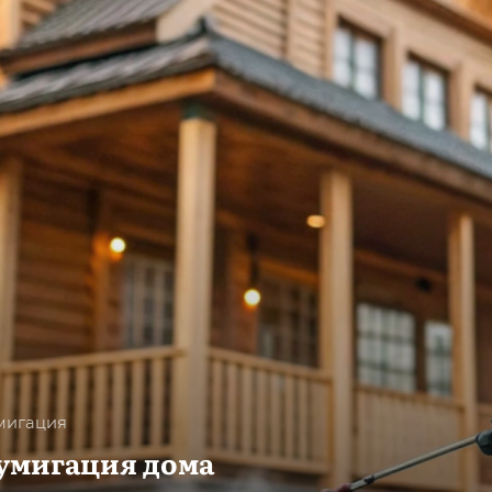
мигация
умигация дома