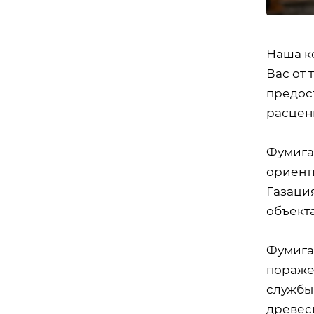
Наша к
Вас от 
предос
расцен
Фумига
ориент
Газаци
объект
Фумига
пораже
службы
древеси