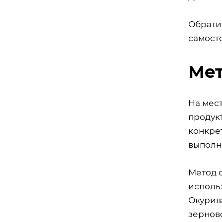
Обрати
самосто
Мет
На мес
продук
конкре
выполн
Метод 
использ
Окурив
зернов