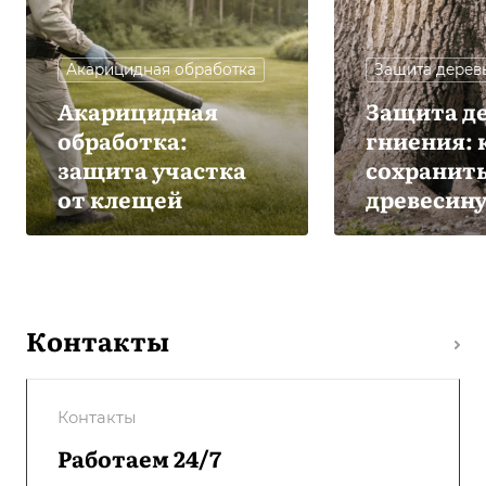
Акарицидная обработка
Защита дерев
Акарицидная
Защита де
обработка:
гниения: 
защита участка
сохранит
от клещей
древесин
Контакты
Контакты
Работаем 24/7