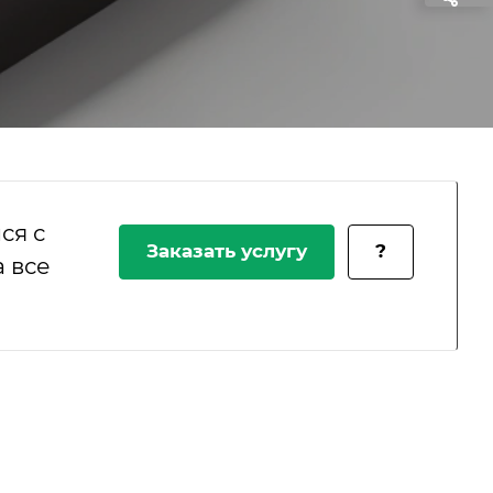
ся с
Заказать услугу
?
 все