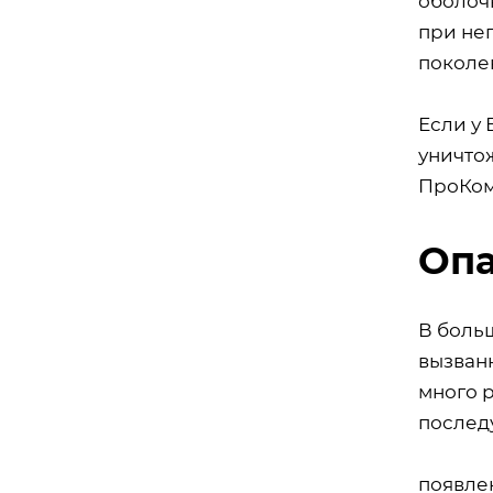
оболоч
при не
поколе
Если у 
уничто
ПроКом
Опа
В боль
вызванн
много р
послед
появле