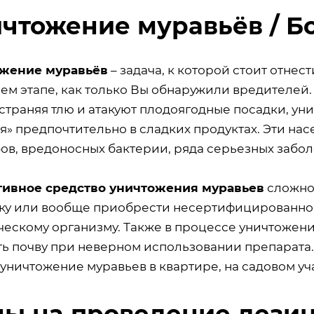
чтожение муравьёв / Б
жение муравьёв
– задача, к которой стоит отне
ем этапе, как только Вы обнаружили вредителей.
страняя тлю и атакуют плодоягодные посадки, ун
ся» предпочтительно в сладких продуктах. Эти н
ов, вредоносных бактерии, ряда серьезных забол
ивное средство уничтожения муравьев
сложно 
ку или вообще приобрести несертифицированное
ческому организму. Также в процессе уничтожени
ть почву при неверном использовании препарата
уничтожение муравьев в квартире, на садовом уч
ы на проведение дезин