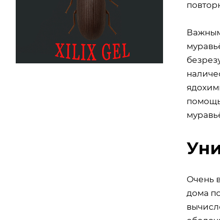
повтор
Важным
муравь
безрезу
наличе
ядохими
помощь
муравь
Уни
Очень 
дома п
вычисл