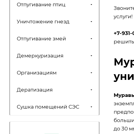
Отпугивание птиц
Звонит
услуги!
Уничтожение гнезд
+7-931-
Отпугивание змей
решить
Демеркуризация
Мур
Организациям
уни
Дератизация
Мурав
экземпл
Сушка помещений СЭС
предпо
больших
до 30 м