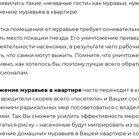
оявились такие «незваные гости» как муравьи, н
жению муравьёв в квартире.
тка помещений от муравьев требует основательн
ть место локации гнезда. Его уничтожение прив
ятельности насекомых, в результате чего рабочие
ь, что самки могут выжить. Помните, что уничто
ивно, как хотелось бы, поэтому лучше всего обра
сионалам.
жение муравьев в квартире
часто переходит в к
 вредители скорее всего «посетили» и Ваших сос
ением радикальных мер посоветоваться с владел
ями. Так Вы сможете усилить эффективность меро
гаться риску – насекомые будут мигрировать из 
жение домашних муравьев в Вашей квартире и с