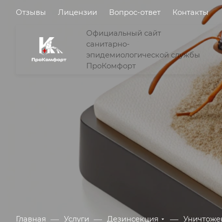
Отзывы
Лицензии
Вопрос-ответ
Контакты
Официальный сайт
санитарно-
эпидемиологической службы
ПроКомфорт
—
—
—
Главная
Услуги
Дезинсекция
Уничтоже