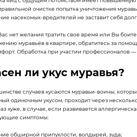
ка яиц с будущим потомством имеет повышенную 
правильной очистке попытка уничтожения муравьё
ние насекомых-вредителей не заставит себя долг
Вас нет желания тратить свое время или Вы боит
жению муравьёв в квартире, обратитесь за помо
форт. Обработка при участии профессионалов — э
сен ли укус муравья?
шинстве случаев кусаются муравьи-воины, которы
ый одиночным укусом, проходит через несколько 
аз хуже, в случае, если развивается аллергическ
ующие симптомы:
ние обширной припухлости, волдырей, зуда;