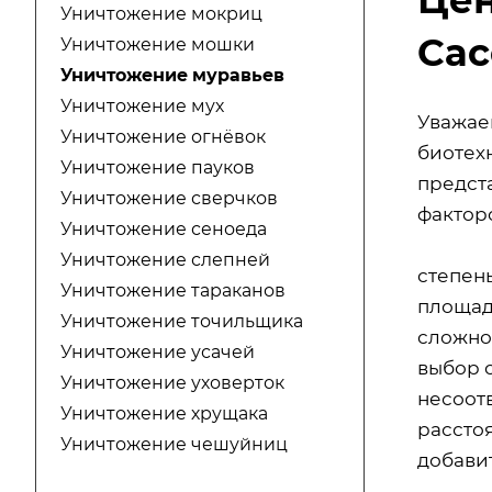
Уничтожение мокриц
Сас
Уничтожение мошки
Уничтожение муравьев
Уничтожение мух
Уважае
Уничтожение огнёвок
биотехн
Уничтожение пауков
предст
Уничтожение сверчков
факторо
Уничтожение сеноеда
Уничтожение слепней
степен
Уничтожение тараканов
площад
Уничтожение точильщика
сложно
Уничтожение усачей
выбор 
Уничтожение уховерток
несоот
Уничтожение хрущака
расстоя
Уничтожение чешуйниц
добавит