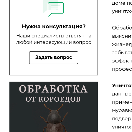
доме п
уничто
Нужна консультация?
Обрабо
выясни
Наши специалисты ответят на
любой интересующий вопрос
жизнеде
забыват
Задать вопрос
эффект
профес
Уничто
данные
примен
муравь
подвер
уничто