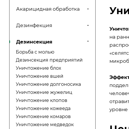
Уни
Акарицидная обработка
Дезинфекция
Уничто
на ранн
Дезинсекция
распро
Борьба с молью
«селят
Дезинсекция предприятий
микроб
Уничтожение блох
Уничтожение вшей
Эффект
Уничтожение долгоносика
поддел
Уничтожение жужелиц
челове
Уничтожение клопов
отрави
Уничтожение кожееда
уровне 
Уничтожение комаров
Уничтожение медведок
Цен