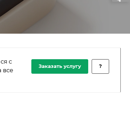
ся с
Заказать услугу
?
 все