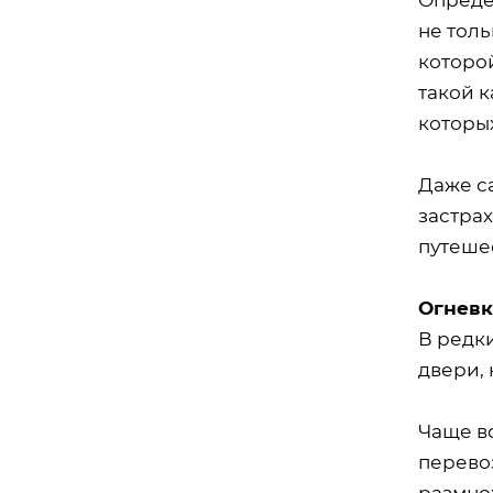
не толь
которо
такой к
которы
Даже са
застрах
путеше
Огнев
В редк
двери, 
Чаще в
перево
размно