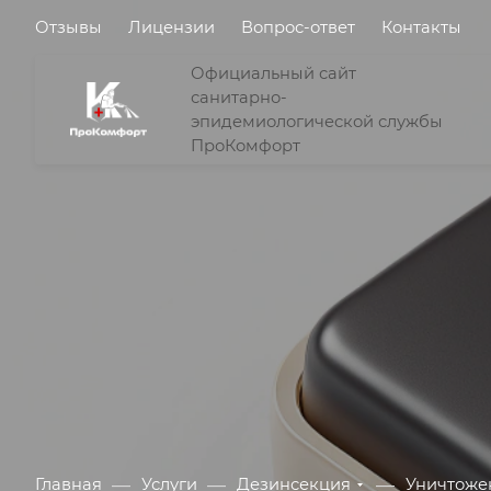
Отзывы
Лицензии
Вопрос-ответ
Контакты
Официальный сайт
санитарно-
эпидемиологической службы
ПроКомфорт
—
—
—
Главная
Услуги
Дезинсекция
Уничтоже