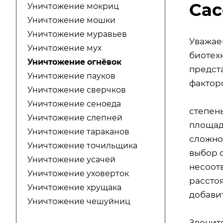
Сас
Уничтожение мокриц
Уничтожение мошки
Уничтожение муравьев
Уважае
Уничтожение мух
биотехн
Уничтожение огнёвок
предст
Уничтожение пауков
факторо
Уничтожение сверчков
Уничтожение сеноеда
степен
Уничтожение слепней
площад
Уничтожение тараканов
сложно
Уничтожение точильщика
выбор 
Уничтожение усачей
несоот
Уничтожение уховерток
расстоя
Уничтожение хрущака
добавит
Уничтожение чешуйниц
Звонит