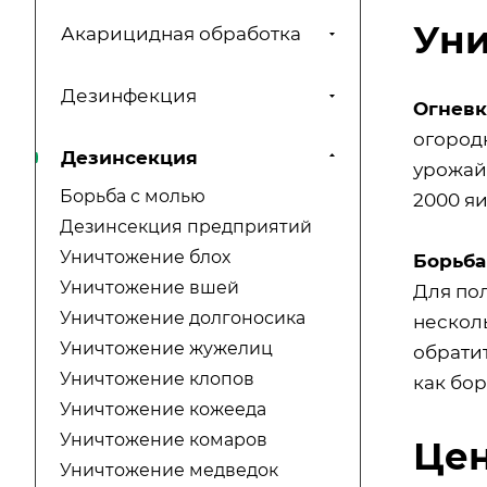
Уни
Акарицидная обработка
Дезинфекция
Огневк
огород
Дезинсекция
урожай
Борьба с молью
2000 яи
Дезинсекция предприятий
Уничтожение блох
Борьба
Уничтожение вшей
Для по
Уничтожение долгоносика
несколь
Уничтожение жужелиц
обрати
Уничтожение клопов
как бор
Уничтожение кожееда
Уничтожение комаров
Цен
Уничтожение медведок