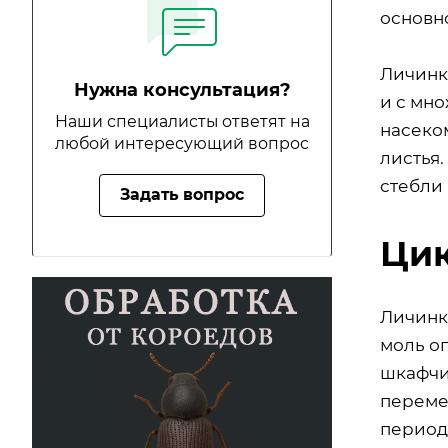
основн
Личинк
Нужна консультация?
и с мн
Наши специалисты ответят на
насеком
любой интересующий вопрос
листья.
стебли
Задать вопрос
Цик
Личинк
моль о
шкафчи
переме
период