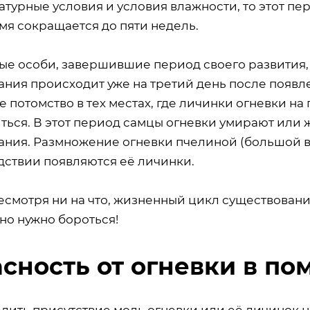
турные условия и условия влажности, то этот пе
мя сокращается до пяти недель.
е особи, завершившие период своего развития, ж
ания происходит уже на третий день после появл
 потомство в тех местах, где личинки огневки на
ться. В этот период самцы огневки умирают или ж
ания. Размножение огневки пчелиной (большой во
дствии появляются её личинки.
есмотря ни на что, жизненный цикл существовани
но нужно бороться!
сность от огневки в п
лить присутствие моль огневки или её личинок н