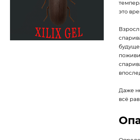
темпера
это вре
Взрослы
спарив
будущее
поживи
спарив
впосле
Даже н
всё рав
Опа
Опреде