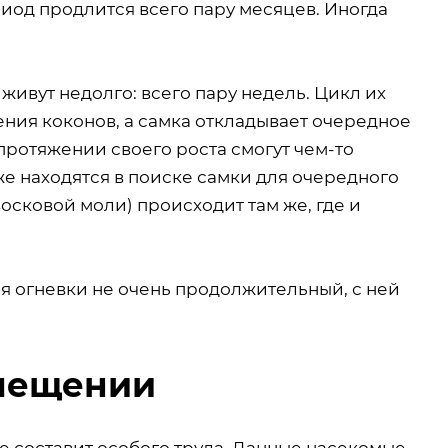
риод продлится всего пару месяцев. Иногда
ивут недолго: всего пару недель. Цикл их
ения коконов, а самка откладывает очередное
 протяжении своего роста смогут чем-то
е находятся в поиске самки для очередного
сковой моли) происходит там же, где и
я огневки не очень продолжительный, с ней
омещении
е составит особого труда. Данные насекомые