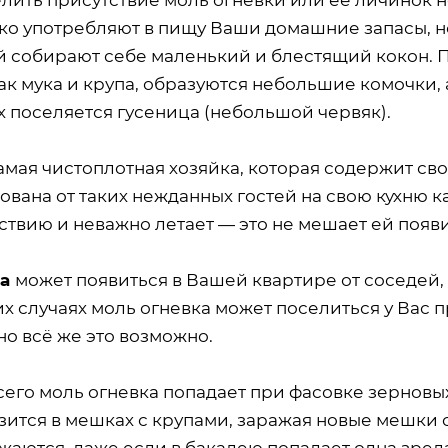
ко употребляют в пищу Ваши домашние запасы, но
й собирают себе маленький и блестящий кокон. П
ак мука и крупа, образуются небольшие комочки, а
х поселяется гусеница (небольшой червяк).
мая чистоплотная хозяйка, которая содержит сво
ована от таких нежданных гостей на свою кухню ка
ствию и неважно летает — это не мешает ей появ
ка
может появиться в Вашей квартире от соседей,
их случаях моль огневка может поселиться у Вас 
но всё же это возможно.
сего моль огневка попадает при фасовке зерновы
зится в мешках с крупами, заражая новые мешки 
жаются, даже если в бакалею попадает одна зре