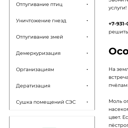
Отпугивание птиц
услуги!
Уничтожение гнезд
+7-931-
решить
Отпугивание змей
Осо
Демеркуризация
На зем
Организациям
встреч
пчёлам 
Дератизация
Моль о
Сушка помещений СЭС
насеко
цвет. Е
пёстрог