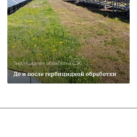
Гербицидная обработка CЭС
До и после гербицидной обработки
Компания
О компании
Услуги