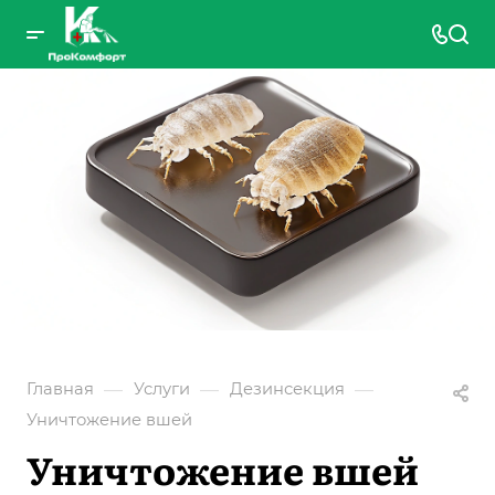
—
—
—
Главная
Услуги
Дезинсекция
Уничтожение вшей
Уничтожение вшей